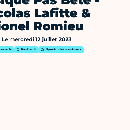
ique Pas Bête -
colas Lafitte &
ionel Romieu
Le mercredi 12 juillet 2023
oncerts
Festivals
Spectacles musicaux