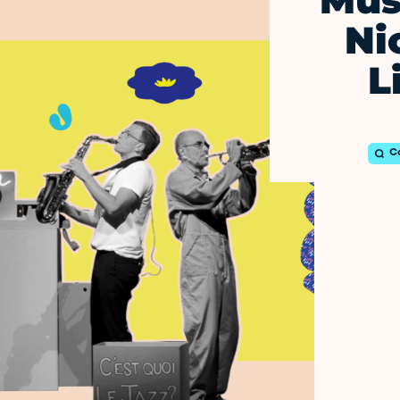
Mus
Ni
L
C