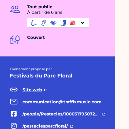
Tout public
À partir de 6 ans
Couvert
Évènement proposé par :
Festivals du Parc Floral
Site web
communication@traffixmusic.com
/people/Pestacles/100031795072438/
/pestaclesparcfloral/