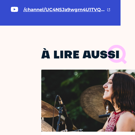
/channel/UC4NSJa9wgrn4U1TVQwYbqcg
À LIRE AUSSI