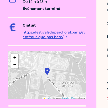
De 14 h à 15 h
Évènement terminé
Gratuit
https://festivalsduparcfloral.paris/ev
ent/musique-pas-bete/
+
−
Leaflet
|
Map data ©
OpenStreetMap
contributors