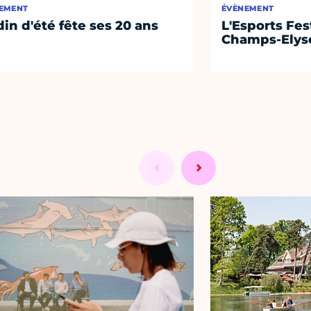
EMENT
ÉVÈNEMENT
din d'été fête ses 20 ans
L'Esports Fest
Champs-Elys