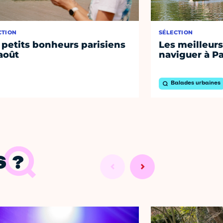
CTION
SÉLECTION
 petits bonheurs parisiens
Les meilleurs
août
naviguer à Pa
Balades urbaines
 ?