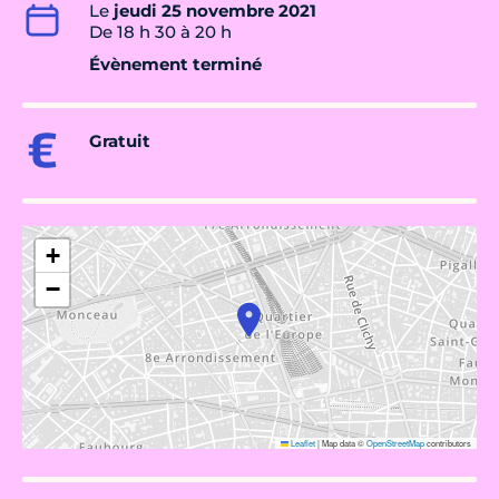
Le
jeudi 25 novembre 2021
De 18 h 30 à 20 h
Évènement terminé
Gratuit
+
−
Leaflet
|
Map data ©
OpenStreetMap
contributors