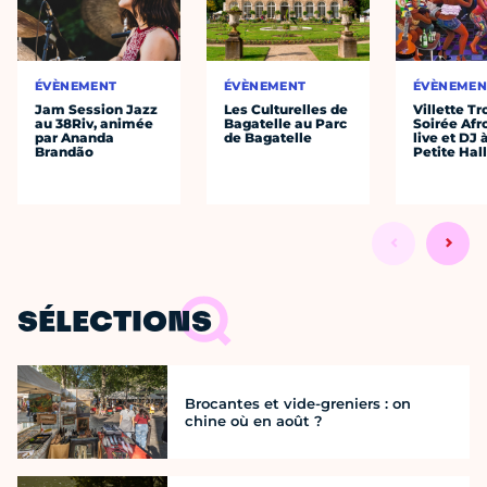
ÉVÈNEMENT
ÉVÈNEMENT
ÉVÈNEMEN
Jam Session Jazz
Les Culturelles de
Villette Tr
au 38Riv, animée
Bagatelle au Parc
Soirée Afr
par Ananda
de Bagatelle
live et DJ 
Brandão
Petite Hal
SÉLECTIONS
Brocantes et vide-greniers : on
chine où en août ?