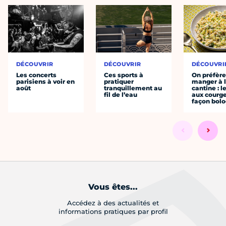
DÉCOUVRIR
DÉCOUVRIR
DÉCOUVRI
Les concerts
Ces sports à
On préfèr
parisiens à voir en
pratiquer
manger à 
août
tranquillement au
cantine : l
fil de l’eau
aux courge
façon bol
Vous êtes...
Accédez à des actualités et
informations pratiques par profil