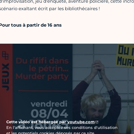
d'improvisation, jeu d'enquête, aventure policière, cette i
scénario exaltant écrit par les bibliothécaires !
Pour tous à partir de 16 ans
Vidéo Youtube
Cette vidéo est hébergée par
youtube.com
En l'affichant, vous acceptez ses conditions d'utilisation
et les potentiels cookies déposés par ce site.