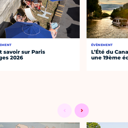
EMENT
ÉVÈNEMENT
t savoir sur Paris
L’Été du Cana
ges 2026
une 19ème éd