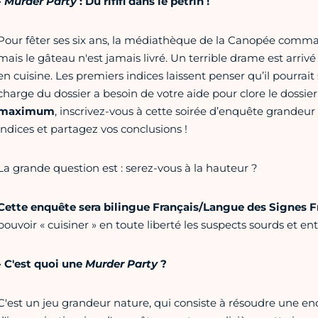
-
Murder Party
: Du rififi dans le pétrin !
Pour fêter ses six ans, la médiathèque de la Canopée comm
mais le gâteau n'est jamais livré. Un terrible drame est arrivé
en cuisine. Les premiers indices laissent penser qu’il pourrait
charge du dossier a besoin de votre aide pour clore le dossier
maximum
, inscrivez-vous à cette soirée d’enquête grandeur 
indices et partagez vos conclusions !
La grande question est : serez-vous à la hauteur ?
Cette enquête sera bilingue Français/Langue des Signes F
pouvoir « cuisiner » en toute liberté les suspects sourds et en
- C'est quoi une
Murder Party
?
C'est un jeu grandeur nature, qui consiste à résoudre une en