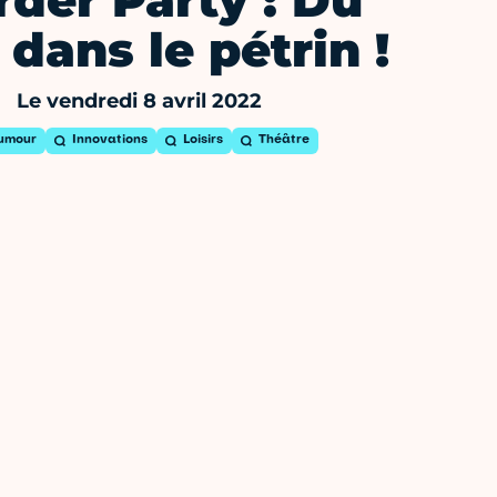
der Party : Du
i dans le pétrin !
Le vendredi 8 avril 2022
umour
Innovations
Loisirs
Théâtre