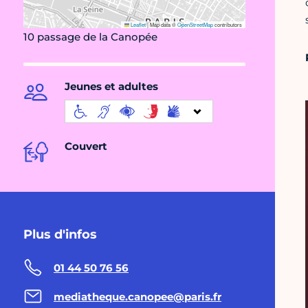
Leaflet
|
Map data ©
OpenStreetMap
contributors
10 passage de la Canopée
Jeunes et adultes
Couvert
Plus d'infos
01 44 50 76 56
mediatheque.canopee@paris.fr