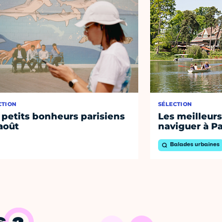
CTION
SÉLECTION
 petits bonheurs parisiens
Les meilleurs
août
naviguer à Pa
Balades urbaines