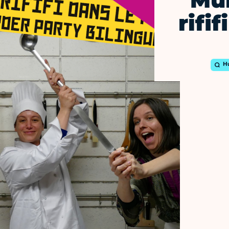
Mur
rifif
H