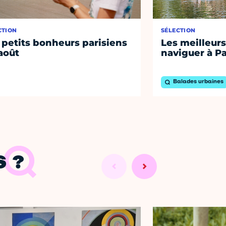
CTION
SÉLECTION
 petits bonheurs parisiens
Les meilleurs
août
naviguer à Pa
Balades urbaines
 ?