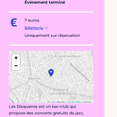
Évènement terminé
7 euros.
Billetterie
Uniquement sur réservation
+
−
Leaflet
|
Map data ©
OpenStreetMap
contributors
Les Disquaires est un bar-club qui
propose des concerts gratuits de jazz,