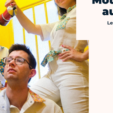
Mot
a
Le