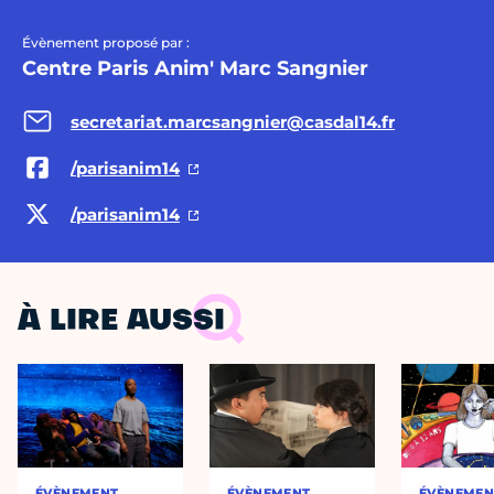
Évènement proposé par :
Centre Paris Anim' Marc Sangnier
secretariat.marcsangnier@casdal14.fr
/parisanim14
/parisanim14
À LIRE AUSSI
ÉVÈNEMENT
ÉVÈNEMENT
ÉVÈNEMEN