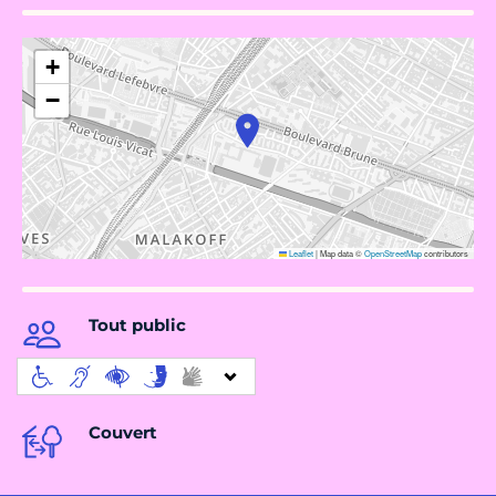
+
−
Leaflet
|
Map data ©
OpenStreetMap
contributors
Tout public
Couvert