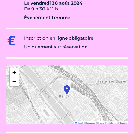
Le
vendredi 30 août 2024
De 9 h 30 à 11 h
Évènement terminé
Inscription en ligne obligatoire
Uniquement sur réservation
+
−
Leaflet
|
Map data ©
OpenStreetMap
contributors