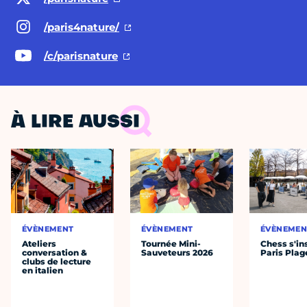
/paris4nature/
/c/parisnature
À LIRE AUSSI
ÉVÈNEMENT
ÉVÈNEMENT
ÉVÈNEMEN
Ateliers
Tournée Mini-
Chess s'ins
conversation &
Sauveteurs 2026
Paris Plag
clubs de lecture
en italien