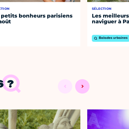
CTION
SÉLECTION
 petits bonheurs parisiens
Les meilleurs
août
naviguer à Pa
Balades urbaines
 ?