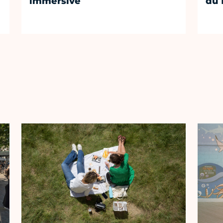
immersive
du 