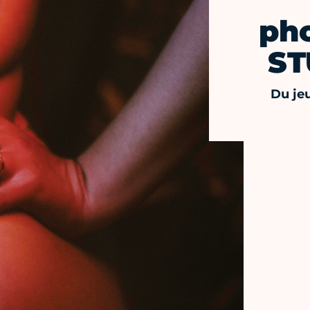
ph
ST
Du jeu