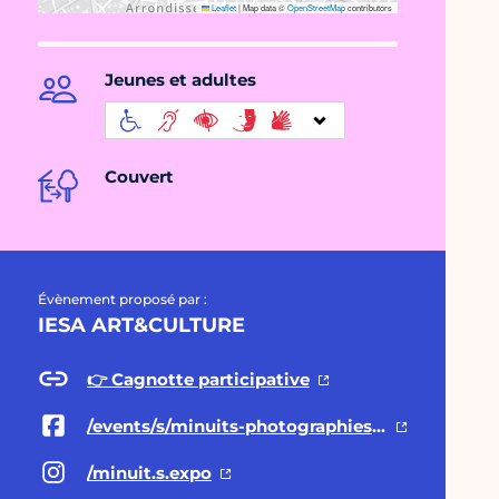
Leaflet
|
Map data ©
OpenStreetMap
contributors
Jeunes et adultes
Couvert
Évènement proposé par :
IESA ART&CULTURE
👉 Cagnotte participative
/events/s/minuits-photographies-de-studi/831027827961376/
/minuit.s.expo