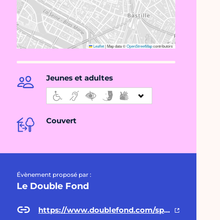
Leaflet
|
Map data ©
OpenStreetMap
contributors
Jeunes et adultes
Couvert
Évènement proposé par :
Le Double Fond
https://www.doublefond.com/spectacles/miniatures/