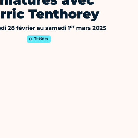
niatures avec
rric Tenthorey
er
di 28 février au samedi 1
mars 2025
Théâtre