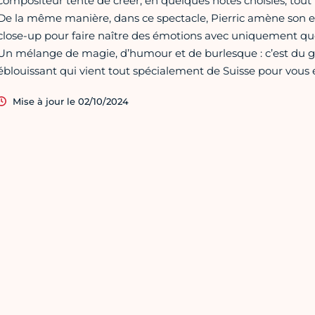
compositeur tente de créer, en quelques notes choisies, tou
De la même manière, dans ce spectacle, Pierric amène son e
close-up pour faire naître des émotions avec uniquement que
Un mélange de magie, d’humour et de burlesque : c’est du géni
éblouissant qui vient tout spécialement de Suisse pour vous
Mise à jour le 02/10/2024