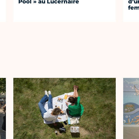
Pool » au Lucernaire
d’un
fem