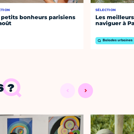
CTION
SÉLECTION
 petits bonheurs parisiens
Les meilleurs
août
naviguer à Pa
Balades urbaines
 ?