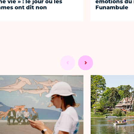
e vie » : le jour où les
émotions du 
mes ont dit non
Funambule