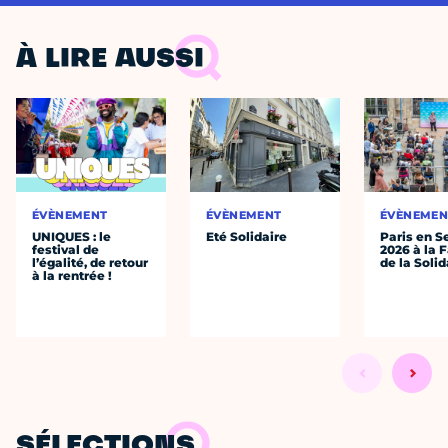
À LIRE AUSSI
ÉVÈNEMENT
ÉVÈNEMENT
ÉVÈNEMEN
UNIQUES : le
Eté Solidaire
Paris en S
festival de
2026 à la 
l’égalité, de retour
de la Solid
à la rentrée !
SÉLECTIONS