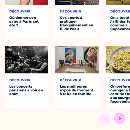
DÉCOUVRIR
DÉCOUVRIR
DÉCOUVRI
Où donner son
Ces sports à
On a testé
sang à Paris cet
pratiquer
l’altinha, l
été ?
tranquillement au
comme à
fil de l’eau
Copacaba
DÉCOUVRIR
DÉCOUVRIR
DÉCOUVRI
Les concerts
Les meilleures
On préfèr
parisiens à voir en
expos du moment
manger à 
août
à faire en famille
cantine : l
aux courge
façon bol