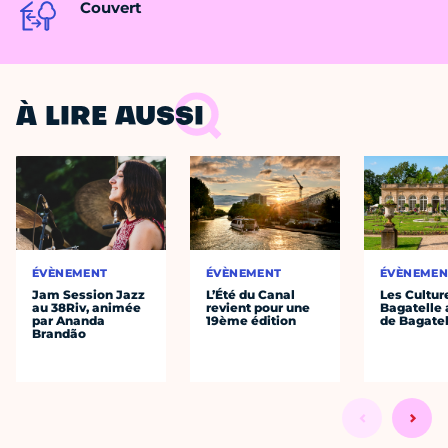
Couvert
À LIRE AUSSI
ÉVÈNEMENT
ÉVÈNEMENT
ÉVÈNEMEN
Jam Session Jazz
L’Été du Canal
Les Cultur
au 38Riv, animée
revient pour une
Bagatelle 
par Ananda
19ème édition
de Bagatel
Brandão