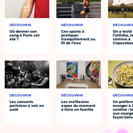
DÉCOUVRIR
DÉCOUVRIR
DÉCOUVRI
Où donner son
Ces sports à
On a testé
sang à Paris cet
pratiquer
l’altinha, l
été ?
tranquillement au
comme à
fil de l’eau
Copacaba
DÉCOUVRIR
DÉCOUVRIR
DÉCOUVRI
Les concerts
Les meilleures
On préfèr
parisiens à voir en
expos du moment
manger à 
août
à faire en famille
cantine : l
aux courge
façon bol