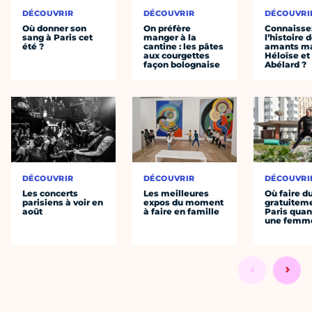
DÉCOUVRIR
DÉCOUVRIR
DÉCOUVRI
Où donner son
On préfère
Connaisse
sang à Paris cet
manger à la
l’histoire 
été ?
cantine : les pâtes
amants ma
aux courgettes
Héloïse et
façon bolognaise
Abélard ?
DÉCOUVRIR
DÉCOUVRIR
DÉCOUVRI
Les concerts
Les meilleures
Où faire d
parisiens à voir en
expos du moment
gratuitem
août
à faire en famille
Paris quan
une femm