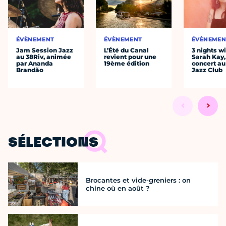
ÉVÈNEMENT
ÉVÈNEMENT
ÉVÈNEMEN
Jam Session Jazz
L’Été du Canal
3 nights w
au 38Riv, animée
revient pour une
Sarah Kay,
par Ananda
19ème édition
concert au
Brandão
Jazz Club
SÉLECTIONS
Brocantes et vide-greniers : on
chine où en août ?