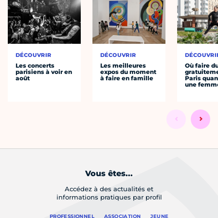
DÉCOUVRIR
DÉCOUVRIR
DÉCOUVRI
Les concerts
Les meilleures
Où faire d
parisiens à voir en
expos du moment
gratuitem
août
à faire en famille
Paris quan
une femm
Vous êtes...
Accédez à des actualités et
informations pratiques par profil
PROFESSIONNEL
ASSOCIATION
JEUNE