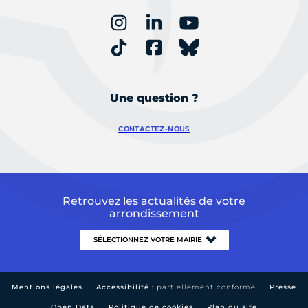
Une question ?
CONTACTEZ-NOUS
Retrouvez les actualités de votre
arrondissement
Mentions légales
Accessibilité :
partiellement conforme
Presse
Open Data
Politique de cookies
Plan du site