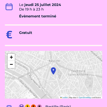
Le
jeudi 25 juillet 2024
De 19 h à 23 h
Évènement terminé
Gratuit
+
−
Leaflet
|
Map data ©
OpenStreetMap
contributors
Bastille (Paris)