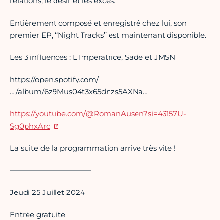
relations, le désir et les excès.
Entièrement composé et enregistré chez lui, son
premier EP, ‘‘Night Tracks’’ est maintenant disponible.
Les 3 influences : L'Impératrice, Sade et JMSN
https://open.spotify.com/
…/album/6z9Mus04t3x65dnzs5AXNa…
https:
//youtube.com/@RomanAusen
?si=43157U-
Sg0phxArc
La suite de la programmation arrive très vite !
———————————
Jeudi 25 Juillet 2024
Entrée gratuite