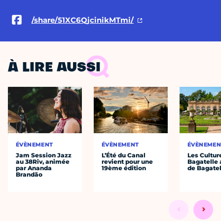
/share/51XC6QjcinikMTmi/
À LIRE AUSSI
ÉVÈNEMENT
ÉVÈNEMENT
ÉVÈNEMEN
Jam Session Jazz
L’Été du Canal
Les Cultur
au 38Riv, animée
revient pour une
Bagatelle 
par Ananda
19ème édition
de Bagatel
Brandão