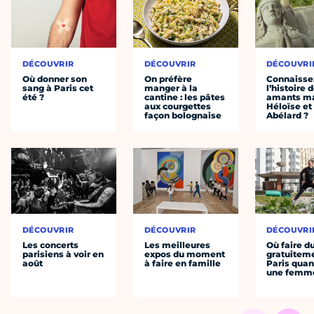
DÉCOUVRIR
DÉCOUVRIR
DÉCOUVRI
Où donner son
On préfère
Connaisse
sang à Paris cet
manger à la
l’histoire 
été ?
cantine : les pâtes
amants ma
aux courgettes
Héloïse et
façon bolognaise
Abélard ?
DÉCOUVRIR
DÉCOUVRIR
DÉCOUVRI
Les concerts
Les meilleures
Où faire d
parisiens à voir en
expos du moment
gratuitem
août
à faire en famille
Paris quan
une femm