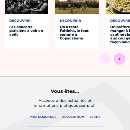
DÉCOUVRIR
DÉCOUVRIR
DÉCOUVRI
Les concerts
On a testé
On préfèr
parisiens à voir en
l’altinha, le foot
manger à 
août
comme à
cantine : l
Copacabana
aux courge
façon bol
Vous êtes...
Accédez à des actualités et
informations pratiques par profil
PROFESSIONNEL
ASSOCIATION
JEUNE