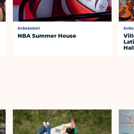
ÉVÈNEMENT
ÉVÈN
NBA Summer House
Vil
Lat
Hal