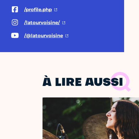
/profile.php
/latourvoisine/
/@latourvoisine
À LIRE AUSSI