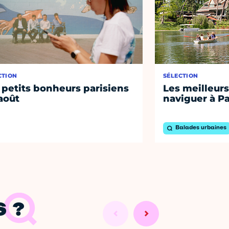
CTION
SÉLECTION
 petits bonheurs parisiens
Les meilleurs
août
naviguer à Pa
Balades urbaines
 ?