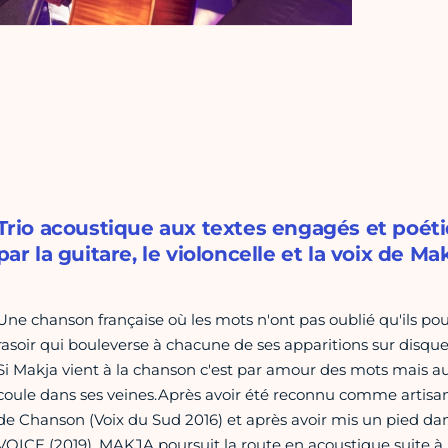
Trio acoustique aux textes engagés et poéti
par la guitare, le violoncelle et la voix de Mak
Une chanson française où les mots n'ont pas oublié qu'ils pouva
rasoir qui bouleverse à chacune de ses apparitions sur disque
Si Makja vient à la chanson c'est par amour des mots mais au
coule dans ses veines.Après avoir été reconnu comme artisan
de Chanson (Voix du Sud 2016) et après avoir mis un pied dans
VOICE (2019), MAKJA poursuit la route en acoustique suite à 