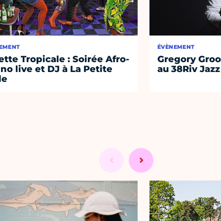
EMENT
ÉVÈNEMENT
lette Tropicale : Soirée Afro-
Gregory Groo
ino live et DJ à La Petite
au 38Riv Jazz
le