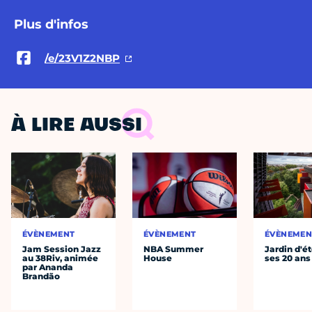
Plus d'infos
/e/23V1Z2NBP
À LIRE AUSSI
ÉVÈNEMENT
ÉVÈNEMENT
ÉVÈNEMEN
Jam Session Jazz
NBA Summer
Jardin d'ét
au 38Riv, animée
House
ses 20 ans
par Ananda
Brandão