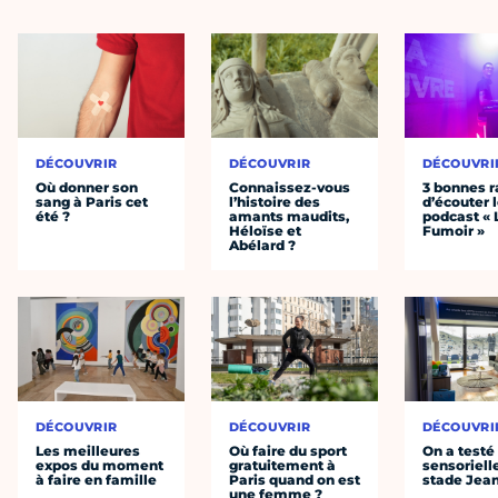
DÉCOUVRIR
DÉCOUVRIR
DÉCOUVRI
Où donner son
Connaissez-vous
3 bonnes r
sang à Paris cet
l’histoire des
d’écouter 
été ?
amants maudits,
podcast « 
Héloïse et
Fumoir »
Abélard ?
DÉCOUVRIR
DÉCOUVRIR
DÉCOUVRI
Les meilleures
Où faire du sport
On a testé 
expos du moment
gratuitement à
sensoriell
à faire en famille
Paris quand on est
stade Jea
une femme ?