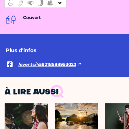
Couvert
Plus d'infos
/events/459218588953022
À LIRE AUSSI