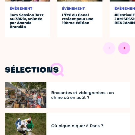
ÉVÈNEMENT
ÉVÈNEMENT
ÉVÈNEMEN
Jam Session Jazz
L’Été du Canal
#Festival
au 38Riv, animée
revient pour une
JAM SESS
par Ananda
19ème édition
BENJAMIN
Brandão
SÉLECTIONS
Brocantes et vide-greniers : on
chine où en août ?
Où pique-niquer à Paris ?