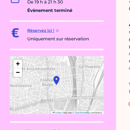
De 19 h à 21 h 30
Évènement terminé
Réservez ici !
Uniquement sur réservation
+
−
Leaflet
|
Map data ©
OpenStreetMap
contributors