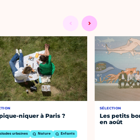
CTION
SÉLECTION
pique-niquer à Paris ?
Les petits bo
en août
alades urbaines
Nature
Enfants