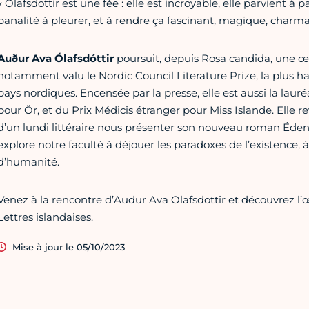
« Olafsdottir est une fée : elle est incroyable, elle parvient à
banalité à pleurer, et à rendre ça fascinant, magique, charman
Auður Ava Ólafsdóttir
poursuit, depuis Rosa candida, une œu
notamment valu le Nordic Council Literature Prize, la plus ha
pays nordiques. Encensée par la presse, elle est aussi la lauréa
pour Ör, et du Prix Médicis étranger pour Miss Islande. Elle re
d’un lundi littéraire nous présenter son nouveau roman Éden,
explore notre faculté à déjouer les paradoxes de l’existence,
d’humanité.
Venez à la rencontre d’Audur Ava Olafsdottir et découvrez l’œuv
Lettres islandaises.
Mise à jour le 05/10/2023