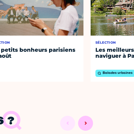
CTION
SÉLECTION
 petits bonheurs parisiens
Les meilleurs
août
naviguer à Pa
Balades urbaines
 ?