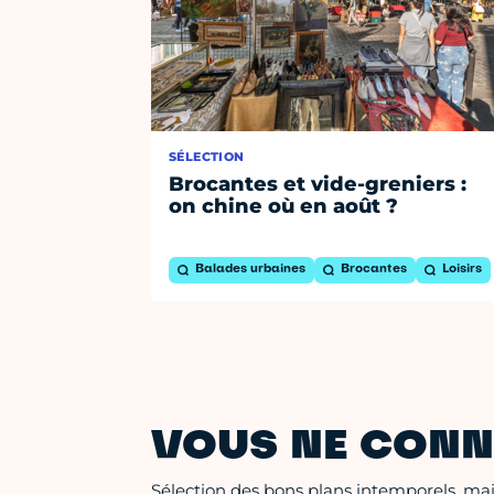
SÉLECTION
Brocantes et vide-greniers :
on chine où en août ?
Balades urbaines
Brocantes
Loisirs
VOUS NE CONN
Sélection des bons plans intemporels, mais