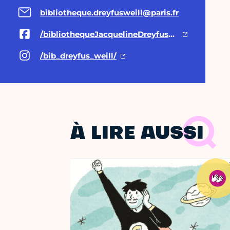
bibliotheque.dreyfusweill@paris.fr
/bibliothequeJacquelineDreyfusWeill
/bib_dreyfus_weill/
À LIRE AUSSI