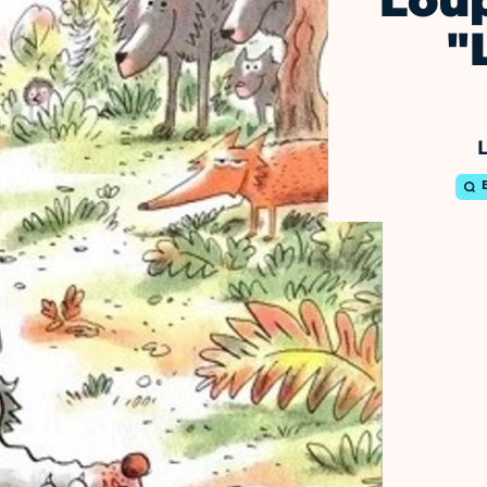
Loup
"