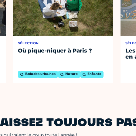
SÉLECTION
SÉLE
Où pique-niquer à Paris ?
Les
en 
Balades urbaines
Nature
Enfants
AISSEZ TOUJOURS PAS
 qui valent le coup toute l'année !