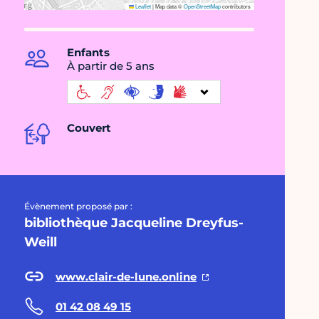
Leaflet
|
Map data ©
OpenStreetMap
contributors
Enfants
À partir de 5 ans
Couvert
Évènement proposé par :
bibliothèque Jacqueline Dreyfus-
Weill
www.clair-de-lune.online
01 42 08 49 15