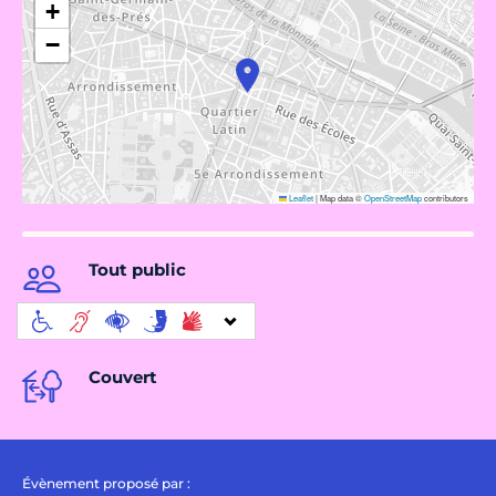
+
−
Leaflet
|
Map data ©
OpenStreetMap
contributors
Tout public
Couvert
Évènement proposé par :