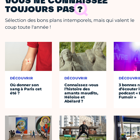
VOUS NE CONNAISSEZ
TOUJOURS PAS ?
Sélection des bons plans intemporels, mais qui valent le
coup toute l'année !
DÉCOUVRIR
DÉCOUVRIR
DÉCOUVRI
Où donner son
Connaissez-vous
3 bonnes r
sang à Paris cet
l’histoire des
d’écouter 
été ?
amants maudits,
podcast « 
Héloïse et
Fumoir »
Abélard ?