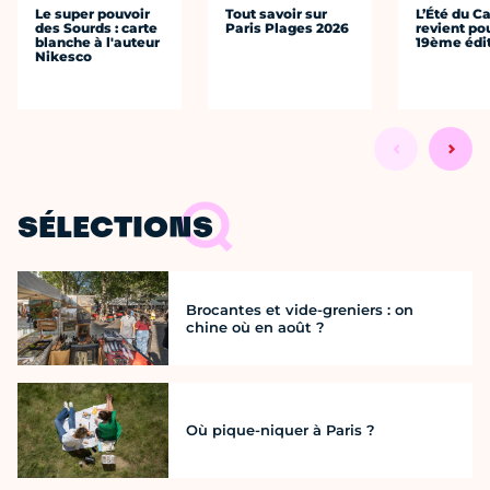
Le super pouvoir
Tout savoir sur
L’Été du C
des Sourds : carte
Paris Plages 2026
revient po
blanche à l'auteur
19ème édi
Nikesco
SÉLECTIONS
Brocantes et vide-greniers : on
chine où en août ?
Où pique-niquer à Paris ?