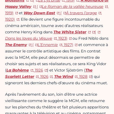
Blossoms
(
Le Lys brisé
, 1919)
,
A Romance of
Happy Valley
(
Le Roman de la vallée heureuse
,
1919)
et
Way Down East
(
À travers l’orage
,
1920)
.
Elle devient une figure incontournable du
cinéma américain, tourne avec d’autres réalisateurs
comme Henry King dans
The White Sister
(
Dans les laves du Vésuve
, 1923)
ou Fred Niblo dans
The Enemy
(
L’Ennemie
, 1927)
et commence à
assumer le contrôle artistique des films. En contrat
avec la MGM, elle peut désormais se permettre de
choisir ses sujets et ses réalisateurs, ce sera King Vidor
(
La Bohème
, 1926
) et Victor Sjöström (
The
Scarlett Letter
, 1926
,
The Wind
, 1928
) qui
signeront les derniers chefs-d’œuvre du cinéma muet.
Après l'avènement du son, loin d’être une actrice
vieillissante comme le suggère la MGM, elle retourne
sur les planches du théâtre et fait plusieurs apparitions
marquantes à la télévision et au cinéma, notamment