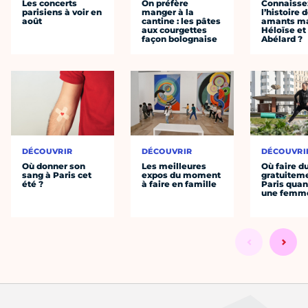
Les concerts
On préfère
Connaisse
parisiens à voir en
manger à la
l’histoire 
août
cantine : les pâtes
amants ma
aux courgettes
Héloïse et
façon bolognaise
Abélard ?
DÉCOUVRIR
DÉCOUVRIR
DÉCOUVRI
Où donner son
Les meilleures
Où faire d
sang à Paris cet
expos du moment
gratuitem
été ?
à faire en famille
Paris quan
une femm