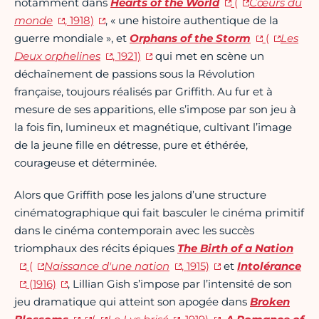
notamment dans
Hearts of the World
(
Cœurs du
monde
, 1918)
, « une histoire authentique de la
guerre mondiale », et
Orphans of the Storm
(
Les
Deux orphelines
, 1921)
qui met en scène un
déchaînement de passions sous la Révolution
française, toujours réalisés par Griffith. Au fur et à
mesure de ses apparitions, elle s’impose par son jeu à
la fois fin, lumineux et magnétique, cultivant l’image
de la jeune fille en détresse, pure et éthérée,
courageuse et déterminée.
Alors que Griffith pose les jalons d’une structure
cinématographique qui fait basculer le cinéma primitif
dans le cinéma contemporain avec les succès
triomphaux des récits épiques
The Birth of a Nation
(
Naissance d'une nation
, 1915)
et
Intolérance
(1916)
, Lillian Gish s’impose par l’intensité de son
jeu dramatique qui atteint son apogée dans
Broken