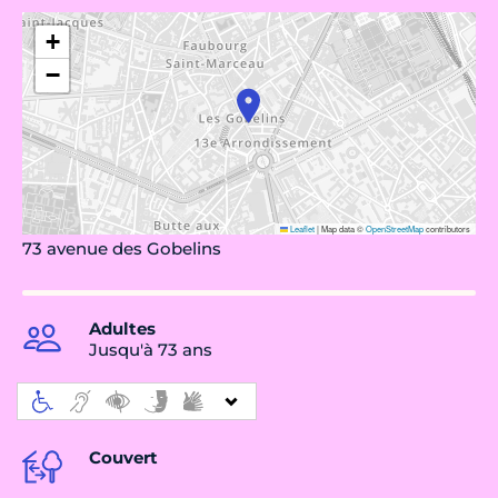
+
−
Leaflet
|
Map data ©
OpenStreetMap
contributors
73 avenue des Gobelins
Adultes
Jusqu'à 73 ans
Couvert