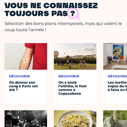
VOUS NE CONNAISSEZ
TOUJOURS PAS ?
Sélection des bons plans intemporels, mais qui valent le
coup toute l'année !
DÉCOUVRIR
DÉCOUVRIR
DÉCOUVRI
Où donner son
On a testé
Les meille
sang à Paris cet
l’altinha, le foot
expos du
été ?
comme à
à faire en 
Copacabana