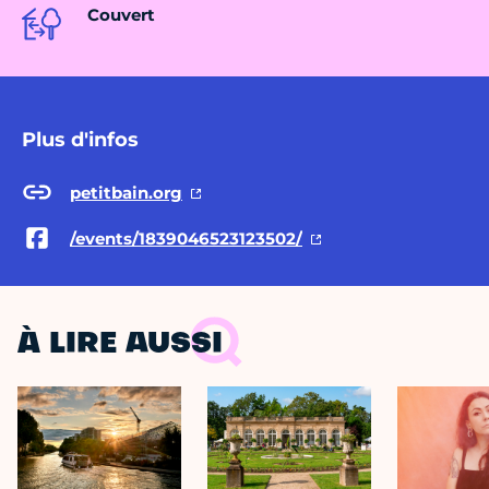
Couvert
Plus d'infos
petitbain.org
/events/1839046523123502/
À LIRE AUSSI