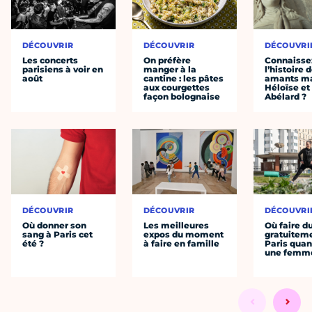
DÉCOUVRIR
DÉCOUVRIR
DÉCOUVRI
Les concerts
On préfère
Connaisse
parisiens à voir en
manger à la
l’histoire 
août
cantine : les pâtes
amants ma
aux courgettes
Héloïse et
façon bolognaise
Abélard ?
DÉCOUVRIR
DÉCOUVRIR
DÉCOUVRI
Où donner son
Les meilleures
Où faire d
sang à Paris cet
expos du moment
gratuitem
été ?
à faire en famille
Paris quan
une femm