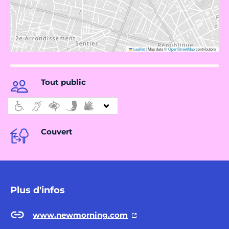
Leaflet
|
Map data ©
OpenStreetMap
contributors
Tout public
Couvert
Plus d'infos
www.newmorning.com