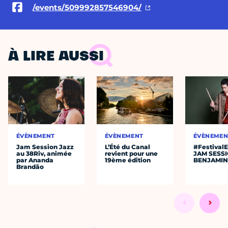
/events/509992857546904/
À LIRE AUSSI
ÉVÈNEMENT
ÉVÈNEMENT
ÉVÈNEMEN
Jam Session Jazz
L’Été du Canal
#Festival
au 38Riv, animée
revient pour une
JAM SESS
par Ananda
19ème édition
BENJAMIN
Brandão