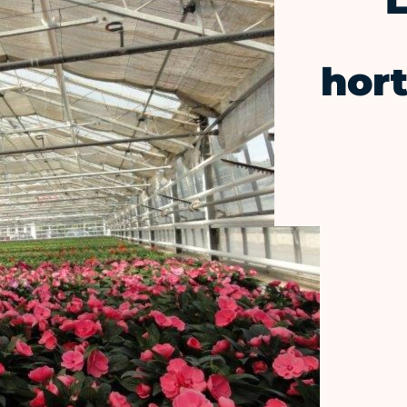
L
hort