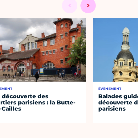
EMENT
ÉVÈNEMENT
a découverte des
Balades guidé
rtiers parisiens : la Butte-
découverte d
-Cailles
parisiens