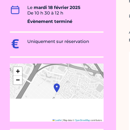
Le
mardi 18 février 2025
De 10 h 30 à 12 h
Évènement terminé
Uniquement sur réservation
+
−
Leaflet
|
Map data ©
OpenStreetMap
contributors