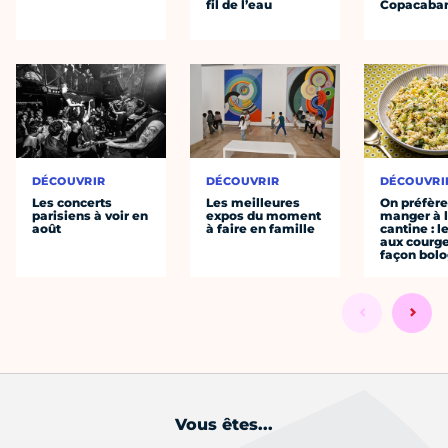
fil de l’eau
Copacaba
DÉCOUVRIR
DÉCOUVRIR
DÉCOUVRI
Les concerts
Les meilleures
On préfèr
parisiens à voir en
expos du moment
manger à 
août
à faire en famille
cantine : l
aux courge
façon bol
Vous êtes...