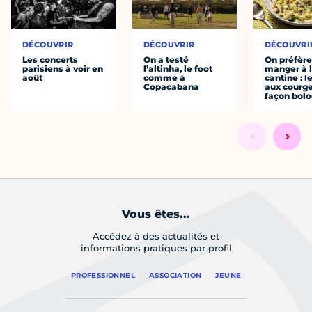
DÉCOUVRIR
DÉCOUVRIR
DÉCOUVRI
Les concerts
On a testé
On préfèr
parisiens à voir en
l’altinha, le foot
manger à 
août
comme à
cantine : l
Copacabana
aux courge
façon bol
Vous êtes...
Accédez à des actualités et
informations pratiques par profil
PROFESSIONNEL
ASSOCIATION
JEUNE