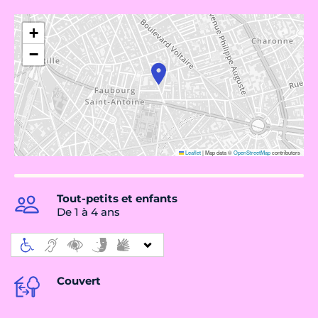
+
−
Leaflet
|
Map data ©
OpenStreetMap
contributors
Tout-petits et enfants
De 1 à 4 ans
Couvert