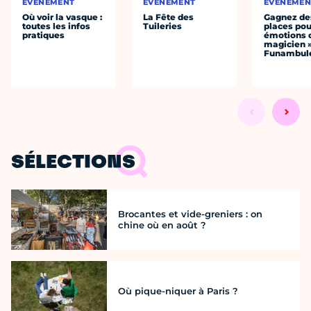
ÉVÈNEMENT
ÉVÈNEMENT
ÉVÈNEMEN
Où voir la vasque :
La Fête des
Gagnez de
toutes les infos
Tuileries
places pou
pratiques
émotions 
magicien 
Funambul
SÉLECTIONS
Brocantes et vide-greniers : on
chine où en août ?
Où pique-niquer à Paris ?