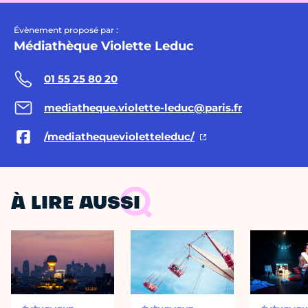
Évènement proposé par :
Médiathèque Violette Leduc
01 55 25 80 20
mediatheque.violette-leduc@paris.fr
/mediathequevioletteleduc/
À LIRE AUSSI