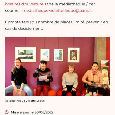
horaires d'ouverture
de la médiathèque / par
courriel :
mediatheque.violette-leduc@paris.fr
Compte tenu du nombre de places limité, prévenir en
cas de désistement.
Crédit photo :
©Médiathèque Violette Leduc
Mise à jour le 30/06/2022