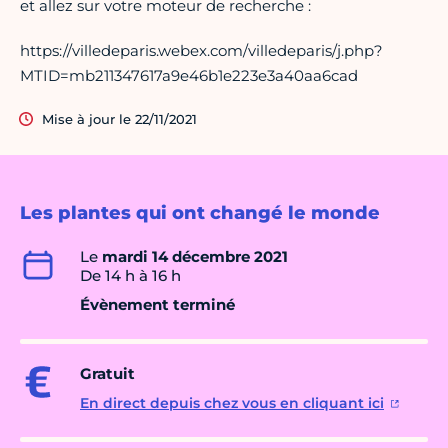
et allez sur votre moteur de recherche :
https://villedeparis.webex.com/villedeparis/j.php?
MTID=mb211347617a9e46b1e223e3a40aa6cad
Mise à jour le 22/11/2021
Les plantes qui ont changé le monde
Le
mardi 14 décembre 2021
De 14 h à 16 h
Évènement terminé
Gratuit
En direct depuis chez vous en cliquant ici