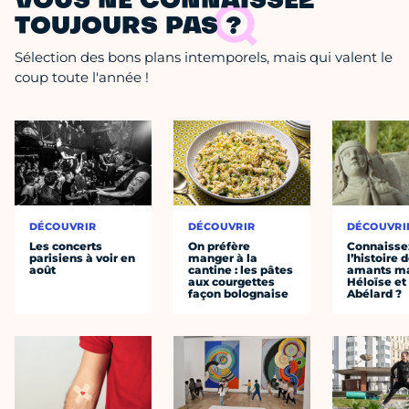
VOUS NE CONNAISSEZ
TOUJOURS PAS ?
Sélection des bons plans intemporels, mais qui valent le
coup toute l'année !
DÉCOUVRIR
DÉCOUVRIR
DÉCOUVRI
Les concerts
On préfère
Connaisse
parisiens à voir en
manger à la
l’histoire 
août
cantine : les pâtes
amants ma
aux courgettes
Héloïse et
façon bolognaise
Abélard ?