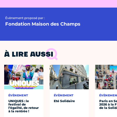
Évènement proposé par :
Fondation Maison des Champs
À LIRE AUSSI
ÉVÈNEMENT
ÉVÈNEMENT
ÉVÈNEMEN
UNIQUES : le
Eté Solidaire
Paris en S
festival de
2026 à la 
l’égalité, de retour
de la Solid
à la rentrée !