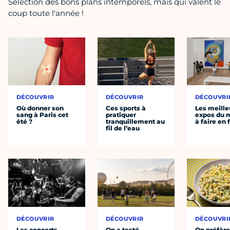
Sélection des bons plans intemporels, mais qui valent le
coup toute l'année !
DÉCOUVRIR
DÉCOUVRIR
DÉCOUVRI
Où donner son
Ces sports à
Les meille
sang à Paris cet
pratiquer
expos du
été ?
tranquillement au
à faire en 
fil de l’eau
DÉCOUVRIR
DÉCOUVRIR
DÉCOUVRI
Les concerts
On a testé
On préfèr