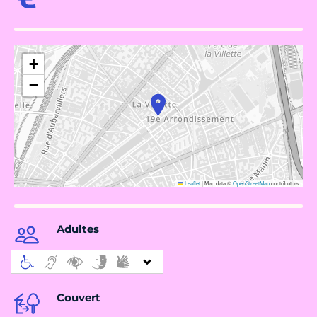
+
−
Leaflet
|
Map data ©
OpenStreetMap
contributors
Adultes
Couvert