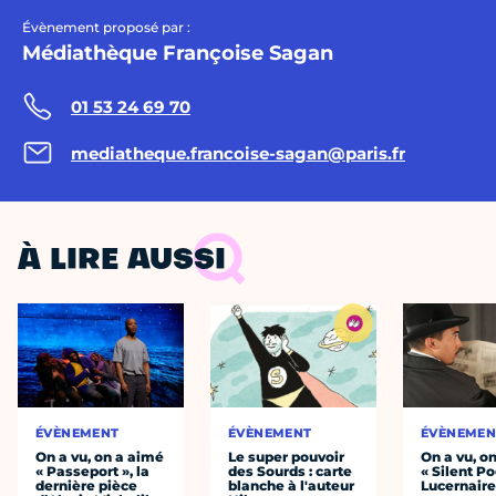
Évènement proposé par :
Médiathèque Françoise Sagan
01 53 24 69 70
mediatheque.francoise-sagan@paris.fr
À LIRE AUSSI
ÉVÈNEMENT
ÉVÈNEMENT
ÉVÈNEMEN
On a vu, on a aimé
Le super pouvoir
On a vu, o
« Passeport », la
des Sourds : carte
« Silent Po
dernière pièce
blanche à l'auteur
Lucernair