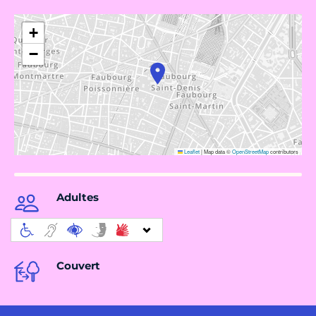
+
−
Leaflet
|
Map data ©
OpenStreetMap
contributors
Adultes
Couvert