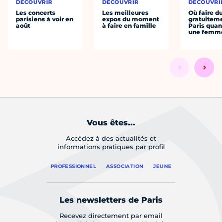
DÉCOUVRIR
DÉCOUVRIR
DÉCOUVRI
Les concerts
Les meilleures
Où faire d
parisiens à voir en
expos du moment
gratuitem
août
à faire en famille
Paris quan
une femm
Vous êtes...
Accédez à des actualités et
informations pratiques par profil
PROFESSIONNEL
ASSOCIATION
JEUNE
Les newsletters de Paris
Recevez directement par email