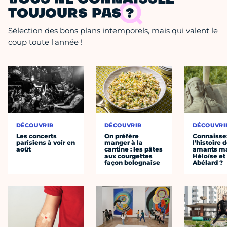
VOUS NE CONNAISSEZ
TOUJOURS PAS ?
Sélection des bons plans intemporels, mais qui valent le
coup toute l'année !
DÉCOUVRIR
DÉCOUVRIR
DÉCOUVRI
Les concerts
On préfère
Connaisse
parisiens à voir en
manger à la
l’histoire 
août
cantine : les pâtes
amants ma
aux courgettes
Héloïse et
façon bolognaise
Abélard ?