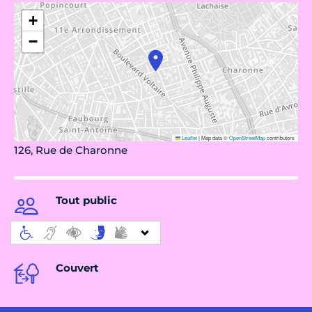
+
−
Leaflet
|
Map data ©
OpenStreetMap
contributors
126, Rue de Charonne
Tout public
Couvert