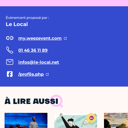
Évènement proposé par :
Le Local
my.weezevent.com
01 46 36 11 89
infos@le-local.net
/profile.php
À LIRE AUSSI