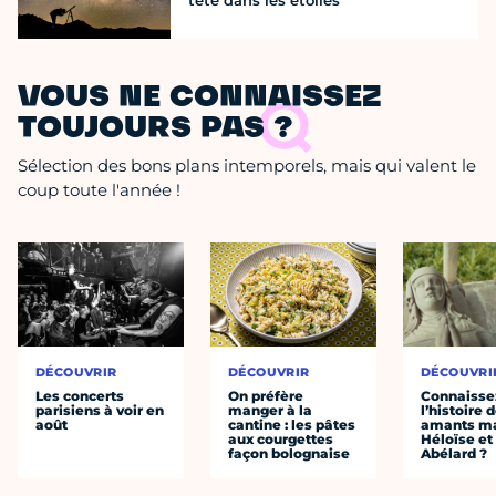
tête dans les étoiles
VOUS NE CONNAISSEZ
TOUJOURS PAS ?
Sélection des bons plans intemporels, mais qui valent le
coup toute l'année !
DÉCOUVRIR
DÉCOUVRIR
DÉCOUVRI
Les concerts
On préfère
Connaisse
parisiens à voir en
manger à la
l’histoire 
août
cantine : les pâtes
amants ma
aux courgettes
Héloïse et
façon bolognaise
Abélard ?