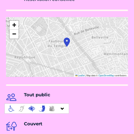
+
−
Leaflet
|
Map data ©
OpenStreetMap
contributors
Tout public
Couvert