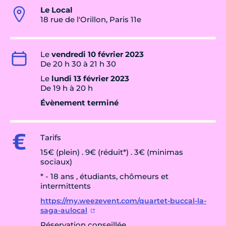
Le Local
18 rue de l'Orillon, Paris 11e
Le
vendredi 10 février 2023
De 20 h 30 à 21 h 30
Le
lundi 13 février 2023
De 19 h à 20 h
Évènement terminé
Tarifs
15€ (plein) . 9€ (réduit*) . 3€ (minimas
sociaux)
* - 18 ans , étudiants, chômeurs et
intermittents
https://my.weezevent.com/quartet-buccal-la-
saga-aulocal
Réservation conseillée