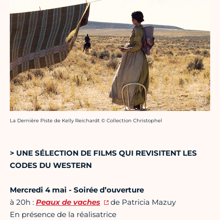
Crédit photo :
La Dernière Piste de Kelly Reichardt © Collection Christophel
> UNE SÉLECTION DE FILMS QUI REVISITENT LES
CODES DU WESTERN
Mercredi 4 mai - Soirée d’ouverture
à 20h :
Peaux de vaches
de Patricia Mazuy
En présence de la réalisatrice