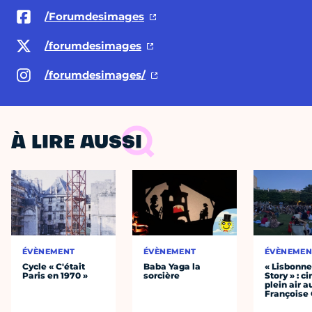
/Forumdesimages
/forumdesimages
/forumdesimages/
À LIRE AUSSI
ÉVÈNEMENT
ÉVÈNEMENT
ÉVÈNEMEN
Cycle « C'était
Baba Yaga la
« Lisbonn
Paris en 1970 »
sorcière
Story » : c
plein air a
Françoise 