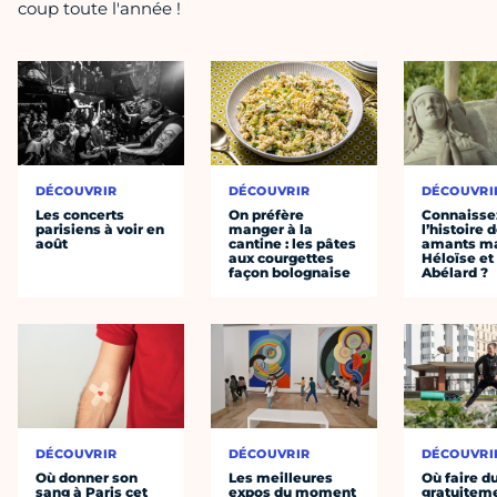
coup toute l'année !
DÉCOUVRIR
DÉCOUVRIR
DÉCOUVRI
Les concerts
On préfère
Connaisse
parisiens à voir en
manger à la
l’histoire 
août
cantine : les pâtes
amants ma
aux courgettes
Héloïse et
façon bolognaise
Abélard ?
DÉCOUVRIR
DÉCOUVRIR
DÉCOUVRI
Où donner son
Les meilleures
Où faire d
sang à Paris cet
expos du moment
gratuitem