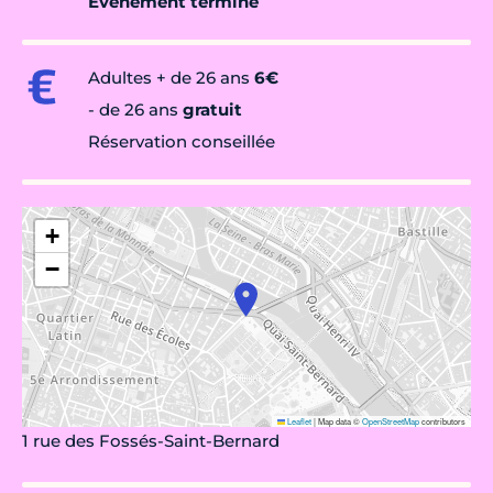
Évènement terminé
Adultes + de 26 ans
6€
- de 26 ans
gratuit
Réservation conseillée
+
−
Leaflet
|
Map data ©
OpenStreetMap
contributors
1 rue des Fossés-Saint-Bernard