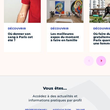
DÉCOUVRIR
DÉCOUVRIR
DÉCOUVRI
Où donner son
Les meilleures
Où faire d
sang à Paris cet
expos du moment
gratuitem
été ?
à faire en famille
Paris quan
une femm
Vous êtes...
Accédez à des actualités et
informations pratiques par profil
PROFESSIONNEL
ASSOCIATION
JEUNE