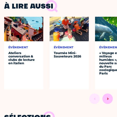
À LIRE AUSSI
ÉVÈNEMENT
ÉVÈNEMENT
ÉVÈNEMEN
Ateliers
Tournée Mini-
« Voyage 
conversation &
Sauveteurs 2026
milieux
clubs de lecture
humides »,
en italien
nouvelle s
du Parc
zoologiqu
Paris