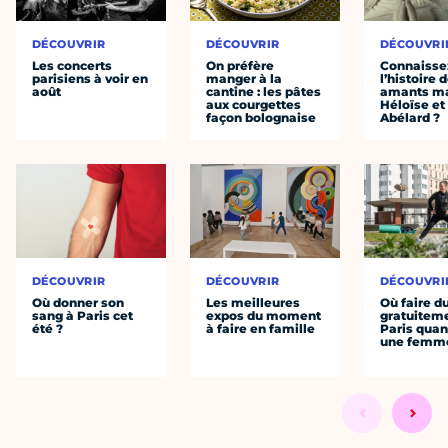
DÉCOUVRIR
DÉCOUVRIR
DÉCOUVRI
Les concerts
On préfère
Connaisse
parisiens à voir en
manger à la
l’histoire 
août
cantine : les pâtes
amants ma
aux courgettes
Héloïse et
façon bolognaise
Abélard ?
DÉCOUVRIR
DÉCOUVRIR
DÉCOUVRI
Où donner son
Les meilleures
Où faire d
sang à Paris cet
expos du moment
gratuitem
été ?
à faire en famille
Paris quan
une femm