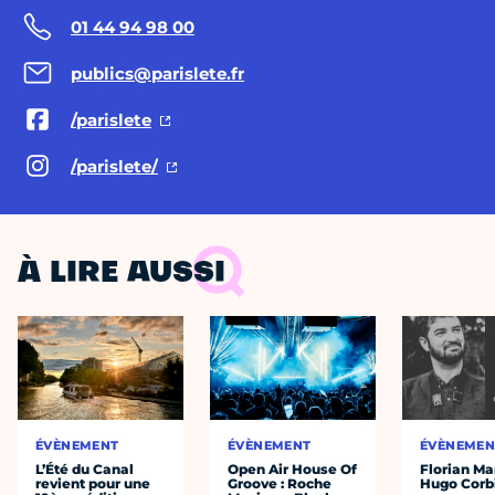
01 44 94 98 00
publics@parislete.fr
/parislete
/parislete/
À LIRE AUSSI
ÉVÈNEMENT
ÉVÈNEMENT
ÉVÈNEMEN
L’Été du Canal
Open Air House Of
Florian Ma
revient pour une
Groove : Roche
Hugo Corb