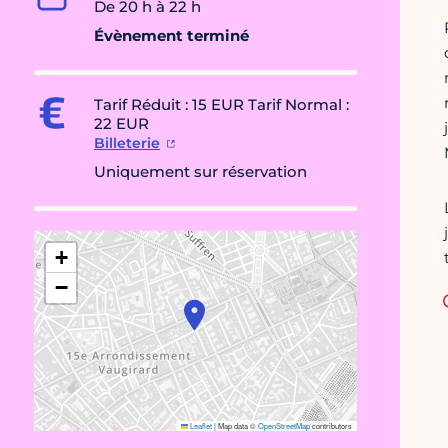
De 20 h à 22 h
Évènement terminé
Tarif Réduit : 15 EUR Tarif Normal :
22 EUR
Billeterie
Uniquement sur réservation
+
−
Leaflet
|
Map data ©
OpenStreetMap
contributors