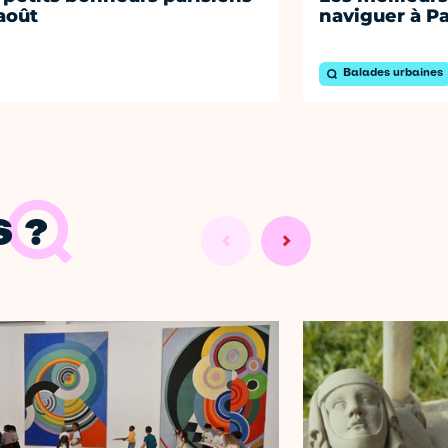
août
naviguer à Pa
Balades urbaines
 ?