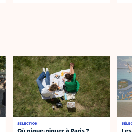
SÉLECTION
SÉLE
Où pique-niquer à Paris ?
Les