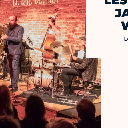
LES
J
L