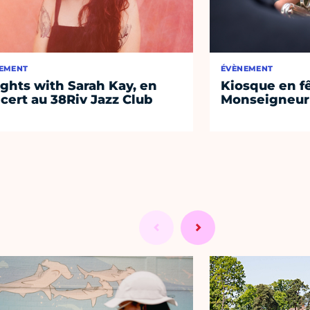
EMENT
ÉVÈNEMENT
ights with Sarah Kay, en
Kiosque en f
cert au 38Riv Jazz Club
Monseigneur 