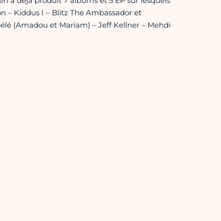
Sèn a déjà produit 7 albums et 5 EP sur lesquels
n – Kiddus I – Blitz The Ambassador et
élé (Amadou et Mariam) – Jeff Kellner – Mehdi