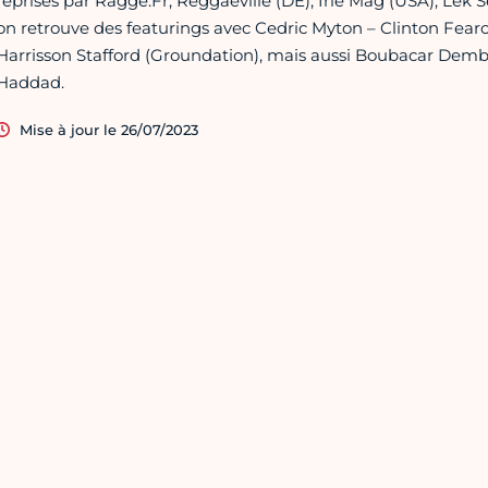
reprises par Ragge.Fr, Reggaeville (DE), Irie Mag (USA), Lëk 
on retrouve des featurings avec Cedric Myton – Clinton Fearo
Harrisson Stafford (Groundation), mais aussi Boubacar Demb
Haddad.
Mise à jour le 26/07/2023