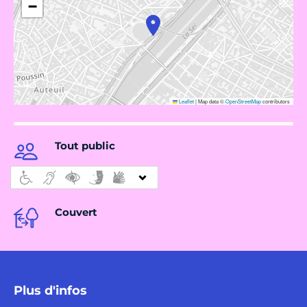
−
Leaflet
|
Map data ©
OpenStreetMap
contributors
Tout public
Couvert
Plus d'infos