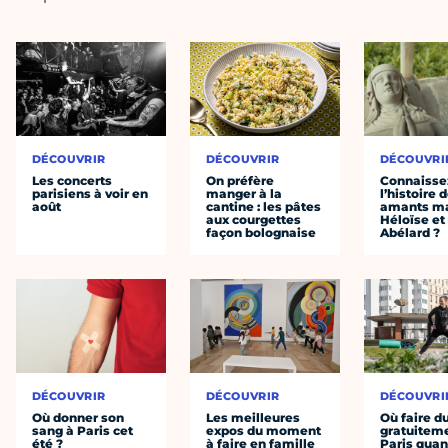
DÉCOUVRIR
DÉCOUVRIR
DÉCOUVRI
Les concerts
On préfère
Connaisse
parisiens à voir en
manger à la
l’histoire 
août
cantine : les pâtes
amants ma
aux courgettes
Héloïse et
façon bolognaise
Abélard ?
DÉCOUVRIR
DÉCOUVRIR
DÉCOUVRI
Où donner son
Les meilleures
Où faire d
sang à Paris cet
expos du moment
gratuitem
été ?
à faire en famille
Paris quan