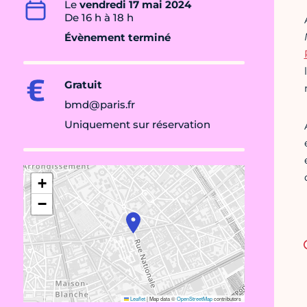
Le
vendredi 17 mai 2024
De 16 h à 18 h
Évènement terminé
Gratuit
bmd@paris.fr
Uniquement sur réservation
+
−
Leaflet
|
Map data ©
OpenStreetMap
contributors