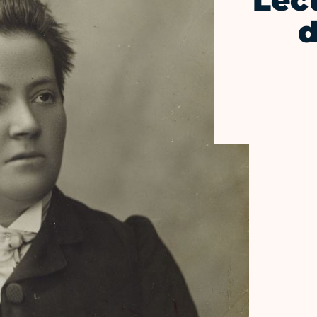
Lec
d