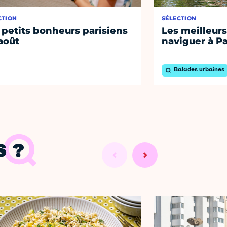
CTION
SÉLECTION
 petits bonheurs parisiens
Les meilleurs
août
naviguer à Pa
Balades urbaines
 ?