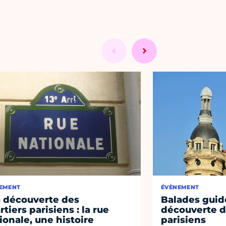
EMENT
ÉVÈNEMENT
a découverte des
Balades guidé
rtiers parisiens : la rue
découverte d
ionale, une histoire
parisiens