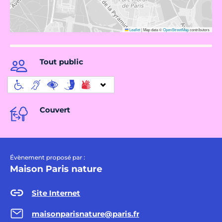
Leaflet
|
Map data ©
OpenStreetMap
contributors
Tout public
Couvert
Évènement proposé par :
Maison Paris nature
Site Internet
maisonparisnature@paris.fr