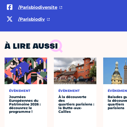
/Parisbiodiversite
/Parisbiodiv
À LIRE AUSSI
ÉVÈNEMENT
ÉVÈNEMENT
ÉVÈNEMEN
Journées
À la découverte
Balades g
Européennes du
des
la découve
Patrimoine 2026 :
quartiers parisiens :
quartiers
découvrez le
la Butte-aux-
parisiens
programme !
Cailles