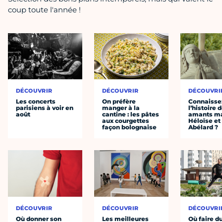
coup toute l'année !
DÉCOUVRIR
DÉCOUVRIR
DÉCOUVRI
Les concerts
On préfère
Connaisse
parisiens à voir en
manger à la
l’histoire 
août
cantine : les pâtes
amants ma
aux courgettes
Héloïse et
façon bolognaise
Abélard ?
DÉCOUVRIR
DÉCOUVRIR
DÉCOUVRI
Où donner son
Les meilleures
Où faire d