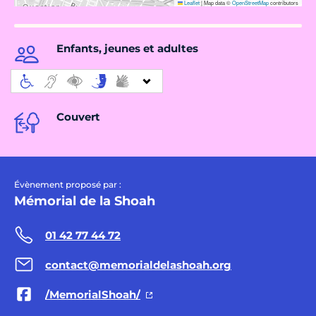
Leaflet
|
Map data ©
OpenStreetMap
contributors
Enfants, jeunes et adultes
Couvert
Évènement proposé par :
Mémorial de la Shoah
01 42 77 44 72
contact@memorialdelashoah.org
/MemorialShoah/