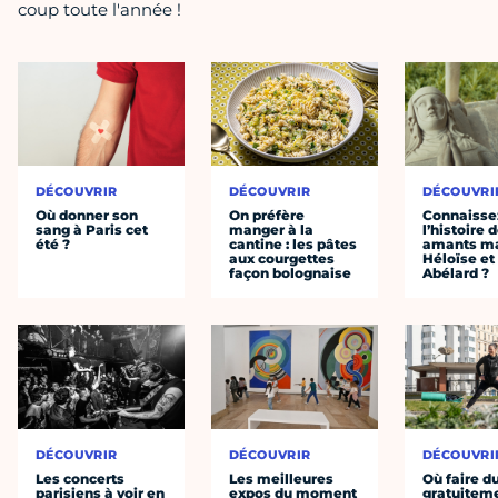
coup toute l'année !
DÉCOUVRIR
DÉCOUVRIR
DÉCOUVRI
Où donner son
On préfère
Connaisse
sang à Paris cet
manger à la
l’histoire 
été ?
cantine : les pâtes
amants ma
aux courgettes
Héloïse et
façon bolognaise
Abélard ?
DÉCOUVRIR
DÉCOUVRIR
DÉCOUVRI
Les concerts
Les meilleures
Où faire d
parisiens à voir en
expos du moment
gratuitem