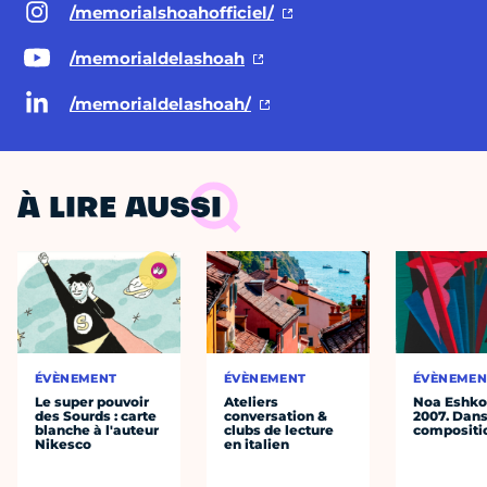
/memorialshoahofficiel/
/memorialdelashoah
/memorialdelashoah/
À LIRE AUSSI
ÉVÈNEMENT
ÉVÈNEMENT
ÉVÈNEMEN
Le super pouvoir
Ateliers
Noa Eshkol
des Sourds : carte
conversation &
2007. Dans
blanche à l'auteur
clubs de lecture
compositi
Nikesco
en italien