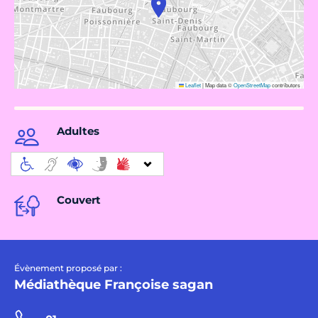
Leaflet
|
Map data ©
OpenStreetMap
contributors
Adultes
Couvert
Évènement proposé par :
Médiathèque Françoise sagan