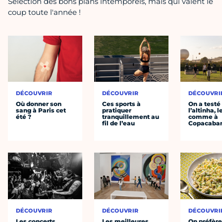
Sélection des bons plans intemporels, mais qui valent le
coup toute l'année !
DÉCOUVRIR
DÉCOUVRIR
DÉCOUVRI
Où donner son
Ces sports à
On a testé
sang à Paris cet
pratiquer
l’altinha, l
été ?
tranquillement au
comme à
fil de l’eau
Copacaba
DÉCOUVRIR
DÉCOUVRIR
DÉCOUVRI
Les concerts
Les meilleures
On préfèr