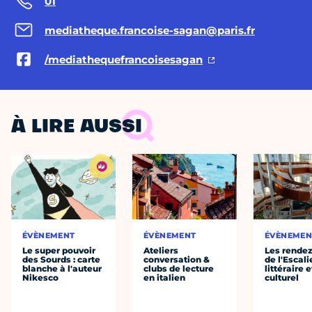
01
mediatheque.francoise-sagan@paris.fr
/mediathequefrancoisesagan
À LIRE AUSSI
ÉVÈNEMENT
ÉVÈNEMENT
ÉVÈNEMEN
Le super pouvoir
Ateliers
Les rende
des Sourds : carte
conversation &
de l'Escali
blanche à l'auteur
clubs de lecture
littéraire e
Nikesco
en italien
culturel