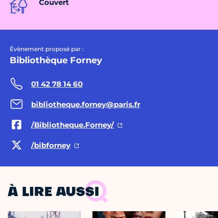
Couvert
Évènement proposé par :
Bibliothèque Forney
01 42 78 14 60
bibliotheque.forney@paris.fr
/Bibliotheque.Forney/
/bibforney
À LIRE AUSSI