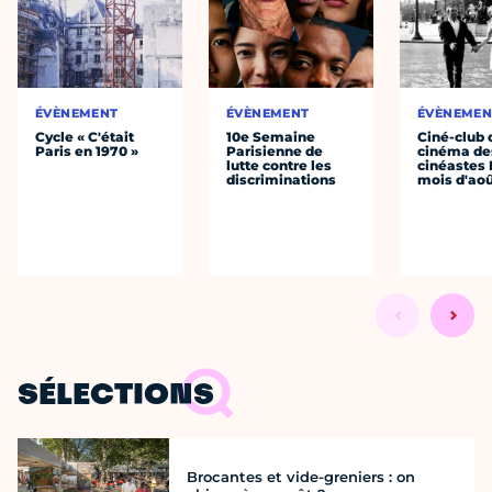
ÉVÈNEMENT
ÉVÈNEMENT
ÉVÈNEMEN
Cycle « C'était
10e Semaine
Ciné-club 
Paris en 1970 »
Parisienne de
cinéma de
lutte contre les
cinéastes 
discriminations
mois d'ao
SÉLECTIONS
Brocantes et vide-greniers : on