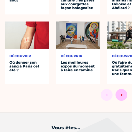
août
cantine : les pâtes
amants ma
aux courgettes
Héloïse et
façon bolognaise
Abélard ?
DÉCOUVRIR
DÉCOUVRIR
DÉCOUVRI
Où donner son
Les meilleures
Où faire d
sang à Paris cet
expos du moment
gratuitem
été ?
à faire en famille
Paris quan
une femm
Vous êtes...