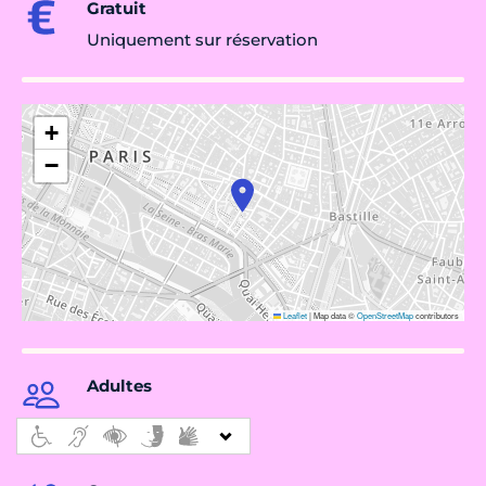
Gratuit
Uniquement sur réservation
+
−
Leaflet
|
Map data ©
OpenStreetMap
contributors
Adultes