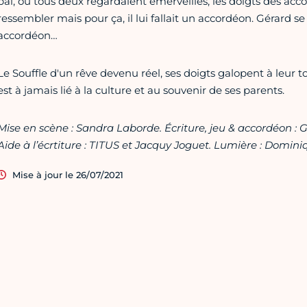
bal, où tous deux regardaient émerveillés, les doigts des acco
ressembler mais pour ça, il lui fallait un accordéon. Gérard 
accordéon…
Le Souffle d'un rêve devenu réel, ses doigts galopent à leur to
est à jamais lié à la culture et au souvenir de ses parents.
Mise en scène : Sandra Laborde. Écriture, jeu & accordéon :
Aide à l’écrtiture : TITUS et Jacquy Joguet. Lumière : Domin
Mise à jour le 26/07/2021