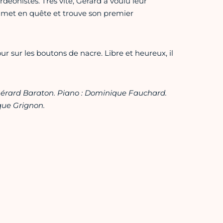
rdéonistes. Très vite, Gérard a voulu leur
se met en quête et trouve son premier
ur sur les boutons de nacre. Libre et heureux, il
 Gérard Baraton. Piano : Dominique Fauchard.
ique Grignon.