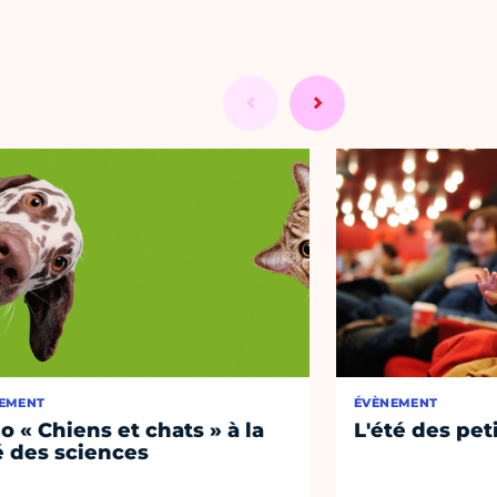
EMENT
ÉVÈNEMENT
o « Chiens et chats » à la
L'été des pet
é des sciences