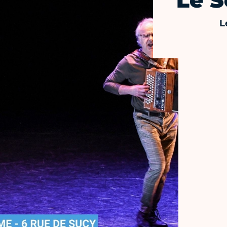
Le S
L