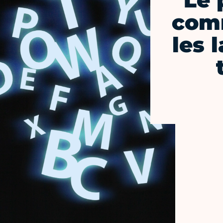
Le 
comm
les 