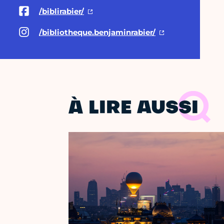
/biblirabier/
/bibliotheque.benjaminrabier/
À LIRE AUSSI