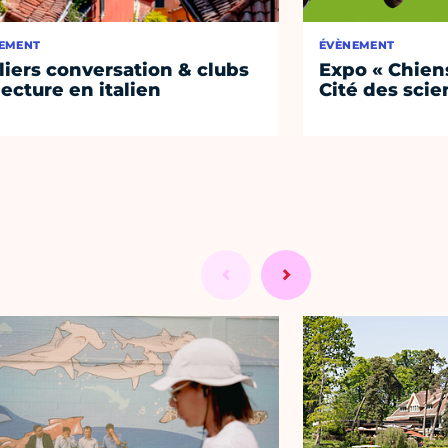
EMENT
ÉVÈNEMENT
liers conversation & clubs
Expo « Chiens
lecture en italien
Cité des sci