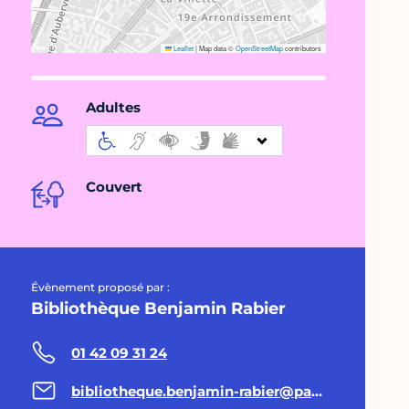
Leaflet
|
Map data ©
OpenStreetMap
contributors
Adultes
Couvert
Évènement proposé par :
Bibliothèque Benjamin Rabier
01 42 09 31 24
bibliotheque.benjamin-rabier@paris.fr