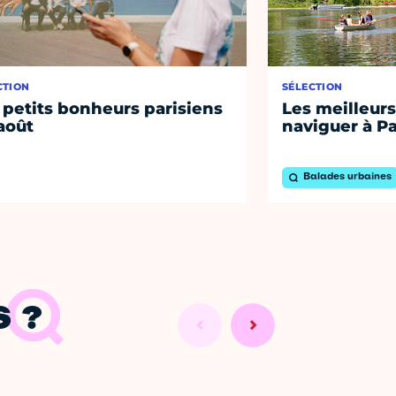
CTION
SÉLECTION
 petits bonheurs parisiens
Les meilleurs
août
naviguer à Pa
Balades urbaines
 ?