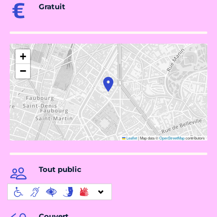
Gratuit
+
−
Leaflet
|
Map data ©
OpenStreetMap
contributors
Tout public
Couvert