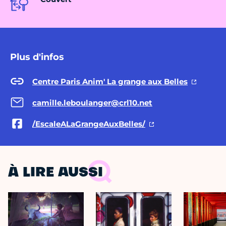
Plus d'infos
Centre Paris Anim' La grange aux Belles
camille.leboulanger@crl10.net
/EscaleALaGrangeAuxBelles/
À LIRE AUSSI