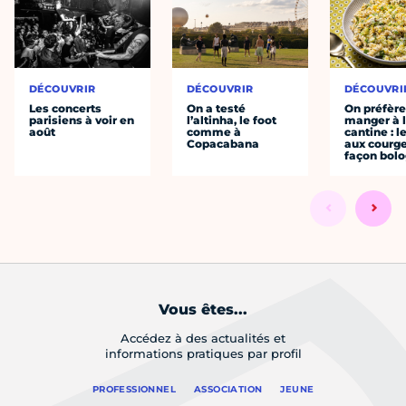
DÉCOUVRIR
DÉCOUVRIR
DÉCOUVRI
Les concerts
On a testé
On préfèr
parisiens à voir en
l’altinha, le foot
manger à 
août
comme à
cantine : l
Copacabana
aux courge
façon bol
Vous êtes...
Accédez à des actualités et
informations pratiques par profil
PROFESSIONNEL
ASSOCIATION
JEUNE