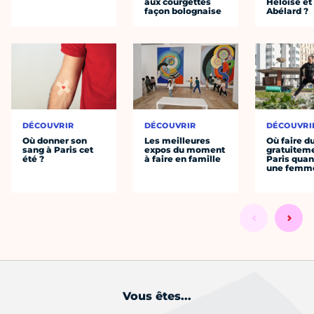
aux courgettes
Héloïse et
façon bolognaise
Abélard ?
DÉCOUVRIR
DÉCOUVRIR
DÉCOUVRI
Où donner son
Les meilleures
Où faire d
sang à Paris cet
expos du moment
gratuitem
été ?
à faire en famille
Paris quan
une femm
Vous êtes...