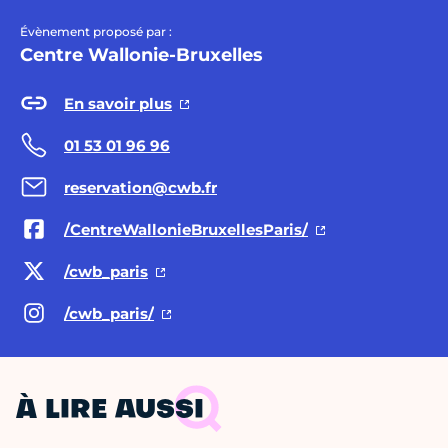
Évènement proposé par :
Centre Wallonie-Bruxelles
En savoir plus
01 53 01 96 96
reservation@cwb.fr
/CentreWallonieBruxellesParis/
/cwb_paris
/cwb_paris/
À LIRE AUSSI