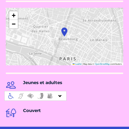
+
−
Leaflet
|
Map data ©
OpenStreetMap
contributors
Jeunes et adultes
Couvert