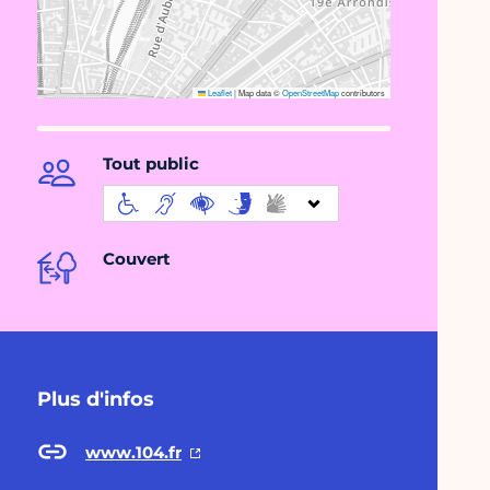
Leaflet
|
Map data ©
OpenStreetMap
contributors
Tout public
Couvert
Plus d'infos
www.104.fr