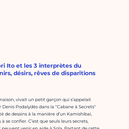
i Ito et les 3 interprètes du
irs, désirs, rêves de disparitions
maison, vivait un petit garçon qui s’appelait
par Denis Podalydès dans la "Cabane à Secrets"
té de dessins à la manière d’un Kamishibaï,
 se confier. C’est que seuls leurs secrets,
 peuvent venir en aide à Sola. Partant de cette