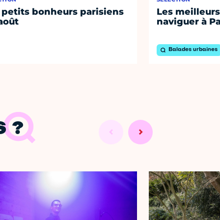
 petits bonheurs parisiens
Les meilleurs
août
naviguer à Pa
Balades urbaines
 ?