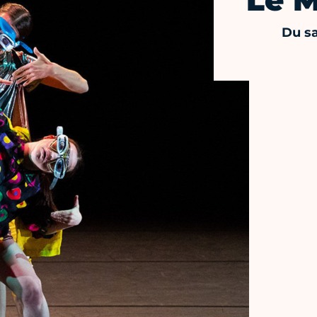
Le M
Du sa