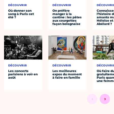
DÉCOUVRIR
DÉCOUVRIR
DÉCOUVRI
Où donner son
On préfère
Connaisse
sang à Paris cet
manger à la
l’histoire 
été ?
cantine : les pâtes
amants ma
aux courgettes
Héloïse et
façon bolognaise
Abélard ?
DÉCOUVRIR
DÉCOUVRIR
DÉCOUVRI
Les concerts
Les meilleures
Où faire d
parisiens à voir en
expos du moment
gratuitem
août
à faire en famille
Paris quan
une femm